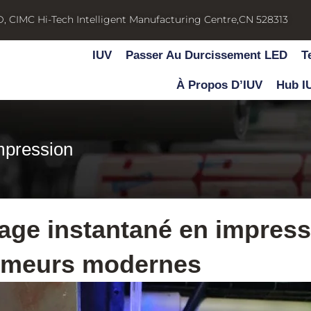
D, CIMC Hi-Tech Intelligent Manufacturing Centre,CN 528313
IUV
Passer Au Durcissement LED
T
À Propos D’IUV
Hub I
mpression
hage instantané en impress
rimeurs modernes