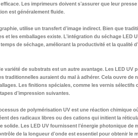
 efficace. Les imprimeurs doivent s’assurer que leur press
tion est généralement fluide.
raphie, utilise un transfert d’image indirect. Bien que trad
ettes et les emballages existe. L’intégration du séchage LED 
temps de séchage, améliorant la productivité et la qualité 
de variété de substrats est un autre avantage. Les LED UV pe
es traditionnelles auraient du mal à adhérer. Cela ouvre de n
allages. Les finitions spéciales, comme les vernis sélectifs o
étapes d’impression suivantes.
cessus de polymérisation UV est une réaction chimique où l
éent des radicaux libres ou des cations qui initient la réti
ue solide. Les LED UV fournissent l’énergie photonique de ma
ntrôle de la longueur d’onde est essentiel pour obtenir le 