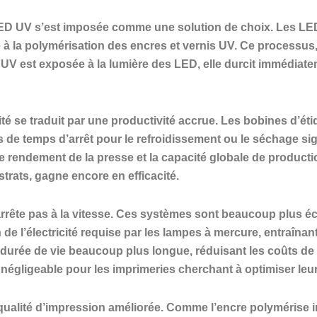
LED UV s’est imposée comme une solution de choix. Les LE
e à la polymérisation des encres et vernis UV. Ce processus
UV est exposée à la lumière des LED, elle durcit immédiate
ité se traduit par une productivité accrue. Les bobines d’éti
e temps d’arrêt pour le refroidissement ou le séchage signi
e rendement de la presse et la capacité globale de producti
rats, gagne encore en efficacité.
s’arrête pas à la vitesse. Ces systèmes sont beaucoup plus 
e l’électricité requise par les lampes à mercure, entraînant
e durée de vie beaucoup plus longue, réduisant les coûts 
égligeable pour les imprimeries cherchant à optimiser leu
qualité d’impression améliorée. Comme l’encre polymérise 