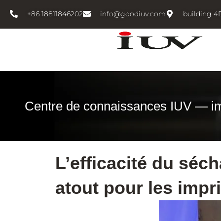
跳
+86 18811846202
info@goodiuv.com
building 4
至
内
容
Centre de connaissances IUV — i
L’efficacité du séc
atout pour les imp