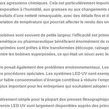
 aux agressions chimiques. Cela est particulièrement import
l’exposition à l’humidité, aux graisses ou aux changements 
ltats d’une netteté remarquable, avec des détails fins et 
variation de température qui pourrait affecter le rendu des en
bobines sont souvent de petite largeur, l’efficacité est pri
, cosmétique ou pharmaceutique bénéficient énormément de ce
mprimées sont prêtes à être transformées (découpe, rainage)
entre les bobines superposées, ce qui était un souci avec l
ure posait également des problèmes environnementaux. Les
 des procédures spéciales. Les systèmes LED UV sont exempt
r faible consommation d’énergie contribue à réduire l’empre
plus important pour les entreprises qui souhaitent adopter 
ativement simple pour la plupart des presses flexographique
vernis LED UV sont largement disponibles auprès des princi