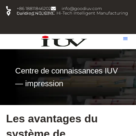
跳
+86 18811846202
info@goodiuv.com
至
building 4D, CIMC Hi-Tech Intelligent Manufacturing Centre,CN 528313
内
容
Centre de connaissances IUV
— impression
Les avantages du
système de