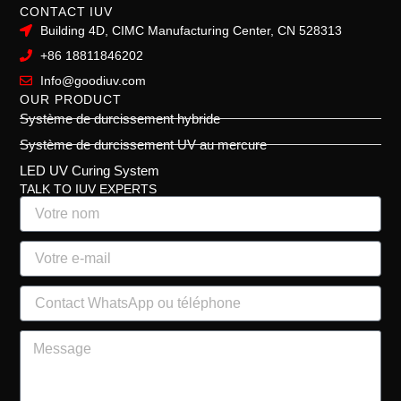
CONTACT IUV
Building 4D, CIMC Manufacturing Center, CN 528313
+86 18811846202
Info@goodiuv.com
OUR PRODUCT
Système de durcissement hybride
Système de durcissement UV au mercure
LED UV Curing System
TALK TO IUV EXPERTS