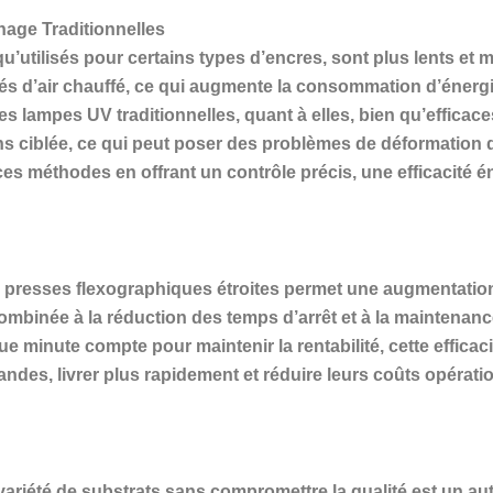
age Traditionnelles
’utilisés pour certains types d’encres, sont plus lents et 
tés d’air chauffé, ce qui augmente la consommation d’énerg
. Les lampes UV traditionnelles, quant à elles, bien qu’effic
ns ciblée, ce qui peut poser des problèmes de déformation d
 méthodes en offrant un contrôle précis, une efficacité é
presses flexographiques étroites permet une augmentation d
mbinée à la réduction des temps d’arrêt et à la maintenance
e minute compte pour maintenir la rentabilité, cette efficac
es, livrer plus rapidement et réduire leurs coûts opérati
ariété de substrats sans compromettre la qualité est un aut