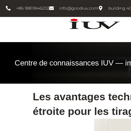
跳
+86 18811846202
info@goodiuv.com
building 4
至
内
容
Centre de connaissances IUV — i
Les avantages tech
étroite pour les tir