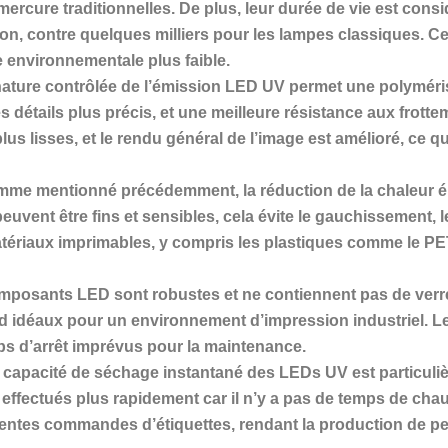
ercure traditionnelles. De plus, leur durée de vie est cons
ation, contre quelques milliers pour les lampes classiques. C
e environnementale plus faible.
 nature contrôlée de l’émission LED UV permet une polyméri
es détails plus précis, et une meilleure résistance aux frott
us lisses, et le rendu général de l’image est amélioré, ce qui 
omme mentionné précédemment, la réduction de la chaleur ém
 peuvent être fins et sensibles, cela évite le gauchissement,
matériaux imprimables, y compris les plastiques comme le PE
composants LED sont robustes et ne contiennent pas de verre
end idéaux pour un environnement d’impression industriel. L
s d’arrêt imprévus pour la maintenance.
La capacité de séchage instantané des LEDs UV est particuli
ffectués plus rapidement car il n’y a pas de temps de chau
érentes commandes d’étiquettes, rendant la production de peti