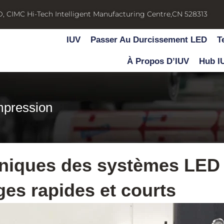
D, CIMC Hi-Tech Intelligent Manufacturing Centre,CN 528313
IUV
Passer Au Durcissement LED
T
À Propos D’IUV
Hub I
mpression
niques des systèmes LED 
ages rapides et courts