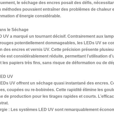
quement, le séchage des encres posait des défis, nécessit
s méthodes pouvaient entraîner des problèmes de chaleur ex
mation d’énergie considérable.
ans le Séchage
 UV a marqué un tournant décisif. Contrairement aux lamp
frarouges potentiellement dommageables, les LEDs UV se co
tion des encres et vernis UV. Cette précision présente plu
érée est considérablement réduite, permettant l’utilisation 
 les papiers très fins, sans risque de déformation ou de dé
LED UV
LEDs UV offrent un séchage quasi instantané des encres. Ce
, coupées ou re-bobinées. Cette rapidité élimine les goul
sse de production pour les tirages rapides et courts. L’effic
trat.
rgie : Les systèmes LED UV sont remarquablement économ