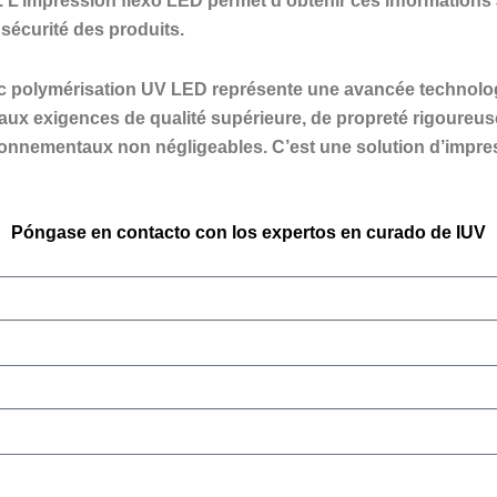
r. L’impression flexo LED permet d’obtenir ces information
 sécurité des produits.
c polymérisation UV LED représente une avancée technologiq
ux exigences de qualité supérieure, de propreté rigoureuse
onnementaux non négligeables. C’est une solution d’impre
Póngase en contacto con los expertos en curado de IUV