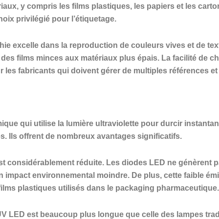
aux, y compris les films plastiques, les papiers et les carto
oix privilégié pour l’étiquetage.
hie excelle dans la reproduction de couleurs vives et de tex
, des films minces aux matériaux plus épais. La facilité de
our les fabricants qui doivent gérer de multiples références
que qui utilise la lumière ultraviolette pour durcir instan
. Ils offrent de nombreux avantages significatifs.
t considérablement réduite. Les diodes LED ne génèrent pas
n impact environnemental moindre. De plus, cette faible émi
films plastiques utilisés dans le packaging pharmaceutique.
 LED est beaucoup plus longue que celle des lampes tradit