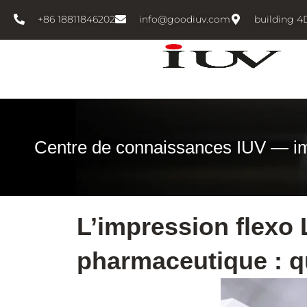
跳
+86 18811846202
info@goodiuv.com
building 4
至
内
容
Centre de connaissances IUV — i
L’impression flexo
pharmaceutique : qu