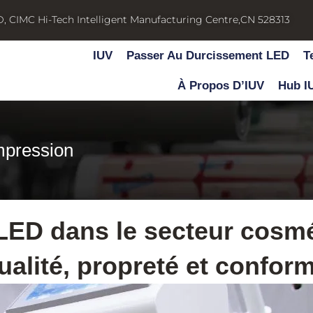
D, CIMC Hi-Tech Intelligent Manufacturing Centre,CN 528313
IUV
Passer Au Durcissement LED
T
À Propos D’IUV
Hub I
mpression
 LED dans le secteur cosmé
alité, propreté et conform