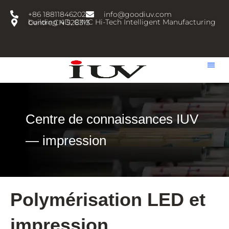
跳
+86 18811846202
info@goodiuv.com
至
building 4D, CIMC Hi-Tech Intelligent Manufacturing Centre,CN 528313
内
容
Centre de connaissances IUV
— impression
Polymérisation LED et
impression