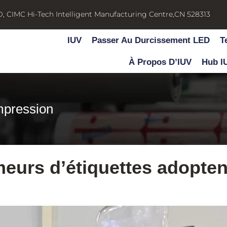
D, CIMC Hi-Tech Intelligent Manufacturing Centre,CN 528313
IUV
Passer Au Durcissement LED
T
À Propos D’IUV
Hub I
mpression
meurs d’étiquettes adopte