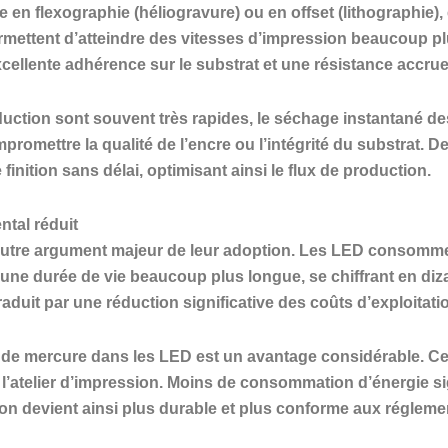
ée en flexographie (héliogravure) ou en offset (lithographie),
mettent d’atteindre des vitesses d’impression beaucoup pl
llente adhérence sur le substrat et une résistance accrue
oduction sont souvent très rapides, le séchage instantané d
omettre la qualité de l’encre ou l’intégrité du substrat. D
inition sans délai, optimisant ainsi le flux de production.
tal réduit
autre argument majeur de leur adoption. Les LED consommen
t une durée de vie beaucoup plus longue, se chiffrant en diz
raduit par une réduction significative des coûts d’exploitat
de mercure dans les LED est un avantage considérable. Cel
de l’atelier d’impression. Moins de consommation d’énergie 
sion devient ainsi plus durable et plus conforme aux réglem