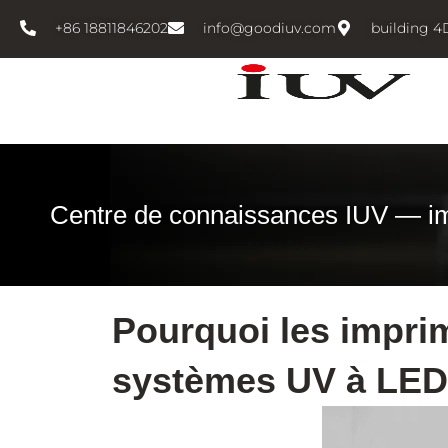
跳
+86 18811846202
info@goodiuv.com
building 4
至
内
容
Centre de connaissances IUV — i
Pourquoi les impri
systèmes UV à LED