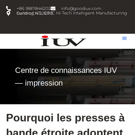
跳
+86 18811846202
info@goodiuv.com
至
building 4D, CIMC Hi-Tech Intelligent Manufacturing Centre,CN 528313
内
容
Centre de connaissances IUV
— impression
Pourquoi les presses à
bande étroite adoptent