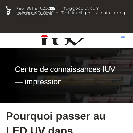
跳
+86 18811846202
info@goodiuv.com
至
building 4D, CIMC Hi-Tech Intelligent Manufacturing Centre,CN 528313
内
容
Centre de connaissances IUV
— impression
Pourquoi passer au
LED UV dans