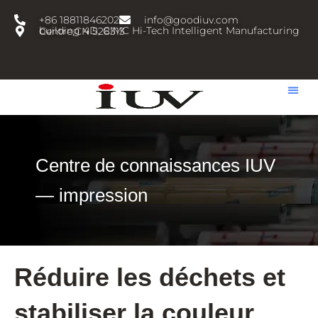
跳
+86 18811846202
info@goodiuv.com
至
building 4D, CIMC Hi-Tech Intelligent Manufacturing Centre,CN 528313
内
容
Centre de connaissances IUV
— impression
Réduire les déchets et
stabiliser la couleur