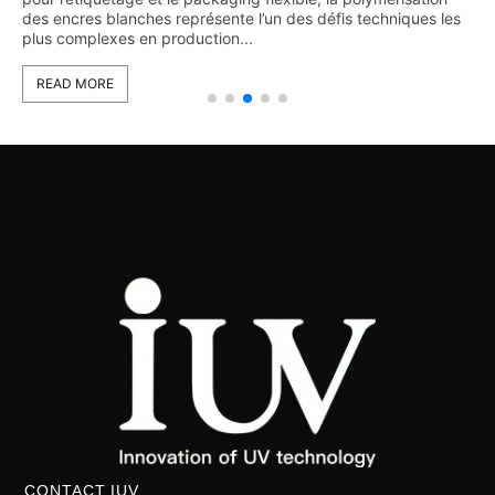
des encres blanches représente l’un des défis techniques les
plus complexes en production...
READ MORE
CONTACT IUV