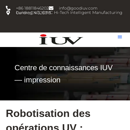
跳
+86 18811846202
info@goodiuv.com
至
building 4D, CIMC Hi-Tech Intelligent Manufacturing Centre,CN 528313
内
容
Centre de connaissances IUV
— impression
Robotisation des
opérations UV :