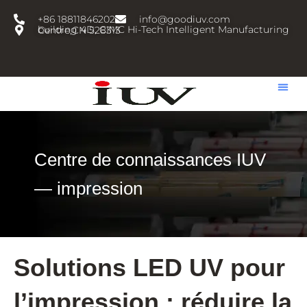
跳
+86 18811846202
info@goodiuv.com
至
building 4D, CIMC Hi-Tech Intelligent Manufacturing Centre,CN 528313
内
容
Centre de connaissances IUV
— impression
Solutions LED UV pour
l’impression : réduire la