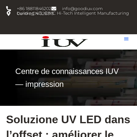
跳
+86 18811846202
info@goodiuv.com
至
building 4D, CIMC Hi-Tech Intelligent Manufacturing Centre,CN 528313
内
容
Centre de connaissances IUV
— impression
Soluzione UV LED dans
l’offset : améliorer le