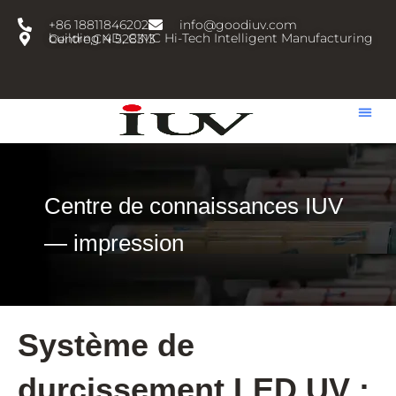
跳
+86 18811846202
info@goodiuv.com
至
building 4D, CIMC Hi-Tech Intelligent Manufacturing Centre,CN 528313
内
容
Centre de connaissances IUV
— impression
Système de
durcissement LED UV :