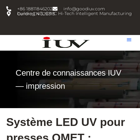
跳
+86 18811846202
info@goodiuv.com
至
building 4D, CIMC Hi-Tech Intelligent Manufacturing Centre,CN 528313
内
容
Centre de connaissances IUV
— impression
Système LED UV pour
presses OMET :