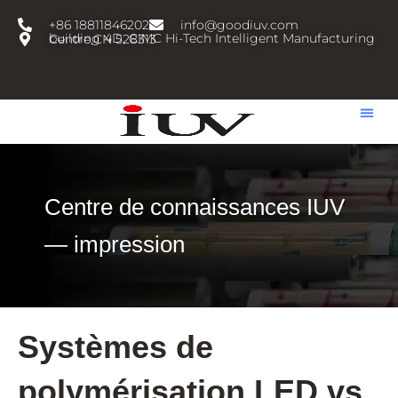
跳
+86 18811846202
info@goodiuv.com
至
building 4D, CIMC Hi-Tech Intelligent Manufacturing Centre,CN 528313
内
容
Centre de connaissances IUV
— impression
Systèmes de
polymérisation LED vs