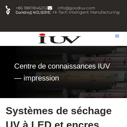
跳
+86 18811846202
info@goodiuv.com
至
building 4D, CIMC Hi-Tech Intelligent Manufacturing Centre,CN 528313
内
容
Centre de connaissances IUV
— impression
Systèmes de séchage
UV à LED et encres