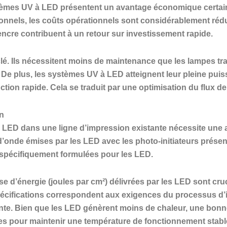
èmes UV à LED présentent un avantage économique certain. 
ionnels, les coûts opérationnels sont considérablement rédu
ncre contribuent à un retour sur investissement rapide.
clé. Ils nécessitent moins de maintenance que les lampes tra
 De plus, les systèmes UV à LED atteignent leur pleine puis
ion rapide. Cela se traduit par une optimisation du flux de 
on
LED dans une ligne d’impression existante nécessite une a
d’onde émises par les LED avec les photo-initiateurs présent
spécifiquement formulées pour les LED.
se d’énergie (joules par cm²) délivrées par les LED sont cr
spécifications correspondent aux exigences du processus d
te. Bien que les LED génèrent moins de chaleur, une bonne 
res pour maintenir une température de fonctionnement stabl