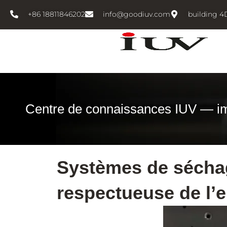
跳
+86 18811846202
info@goodiuv.com
building 4
至
内
容
Centre de connaissances IUV — i
Systèmes de séchag
respectueuse de l’