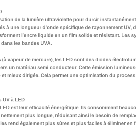
D
ation de la lumière ultraviolette pour durcir instantanément
osés à une longueur d’onde spécifique de rayonnement UV, d
sforment l’encre liquide en un film solide et résistant. Les
t dans les bandes UVA.
 (à vapeur de mercure), les LED sont des diodes électrolum
avers un matériau semi-conducteur. Cette émission lumineuse
e et mieux dirigée. Cela permet une optimisation du proce
s UV à LED
ED est leur efficacité énergétique. Ils consomment beauco
st nettement plus longue, réduisant ainsi le besoin de rempl
s rend également plus sûres et plus faciles à éliminer en fi