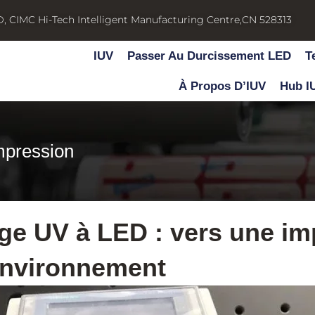
D, CIMC Hi-Tech Intelligent Manufacturing Centre,CN 528313
IUV
Passer Au Durcissement LED
T
À Propos D’IUV
Hub I
mpression
e UV à LED : vers une imp
environnement