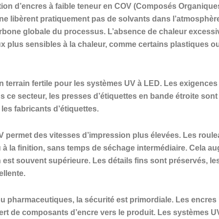
ation d’encres à faible teneur en COV (Composés Organiques
ne libèrent pratiquement pas de solvants dans l’atmosphère. 
carbone globale du processus. L’absence de chaleur excessiv
ux plus sensibles à la chaleur, comme certains plastiques ou
 terrain fertile pour les systèmes UV à LED. Les exigences e
ns ce secteur, les presses d’étiquettes en bande étroite so
es fabricants d’étiquettes.
 permet des vitesses d’impression plus élevées. Les roulea
ou à la finition, sans temps de séchage intermédiaire. Cela 
 est souvent supérieure. Les détails fins sont préservés, le
llente.
ou pharmaceutiques, la sécurité est primordiale. Les encres
ert de composants d’encre vers le produit. Les systèmes UV