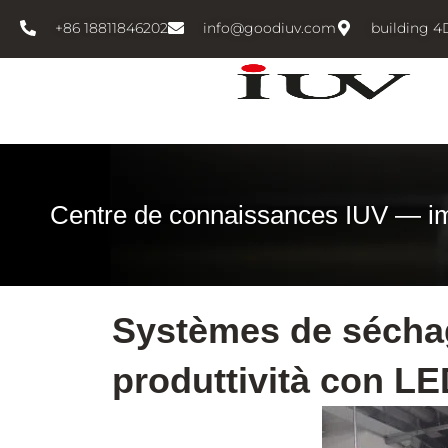
跳
+86 18811846202
info@goodiuv.com
building 4
至
内
容
Centre de connaissances IUV — i
Systèmes de séchag
produttività con L