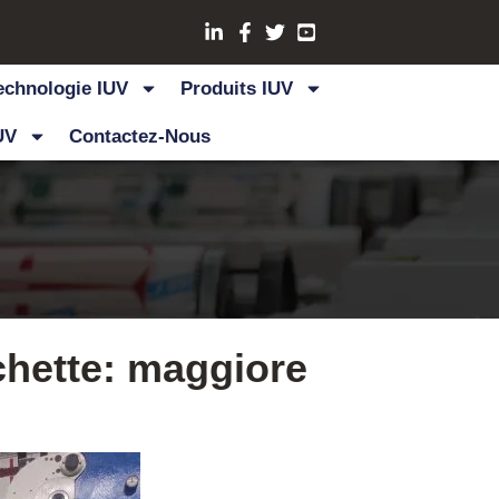
echnologie IUV
Produits IUV
UV
Contactez-Nous
chette: maggiore