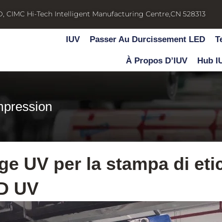
D, CIMC Hi-Tech Intelligent Manufacturing Centre,CN 528313
IUV
Passer Au Durcissement LED
T
À Propos D’IUV
Hub I
mpression
e UV per la stampa di eti
ED UV