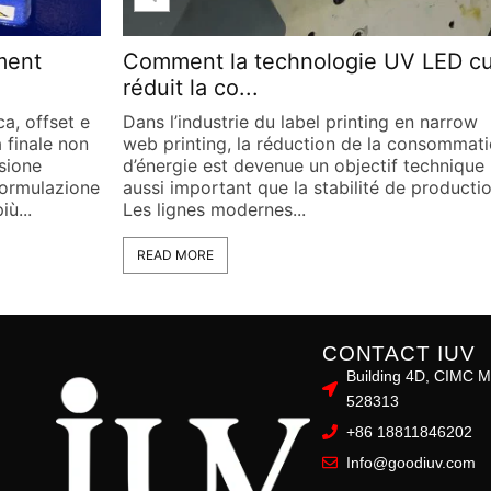
 LED cure
Passage aux systèmes LED UV pou
une polymérisa...
n narrow
Dans les lignes modernes de narrow web
onsommation
printing utilisées pour l’étiquetage et le
technique
packaging flexible, la polymérisation des
 production.
encres blanches représente l’un des défis
techniques les plus complexes en production
READ MORE
CONTACT IUV
Building 4D, CIMC M
528313
+86 18811846202
Info@goodiuv.com