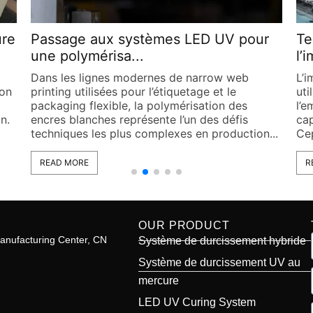
r
Technologie LED UV dans
Co
l’impression flexograph...
39
L’impression flexographique est largement
Ne
utilisée dans les secteurs de l’étiquetage et de
fle
l’emballage grâce à sa flexibilité et à sa
ve
capacité de production à grande vitesse.
svo
...
Cependant, avec l’augmentation continue...
spe
READ MORE
R
OUR PRODUCT
anufacturing Center, CN
Système de durcissement hybride
Système de durcissement UV au
mercure
LED UV Curing System