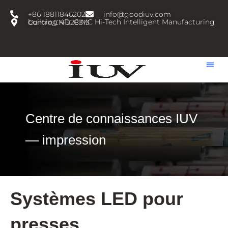
跳
+86 18811846202
info@goodiuv.com
至
building 4D, CIMC Hi-Tech Intelligent Manufacturing Centre,CN 528313
内
容
Centre de connaissances IUV
— impression
Systèmes LED pour
presses