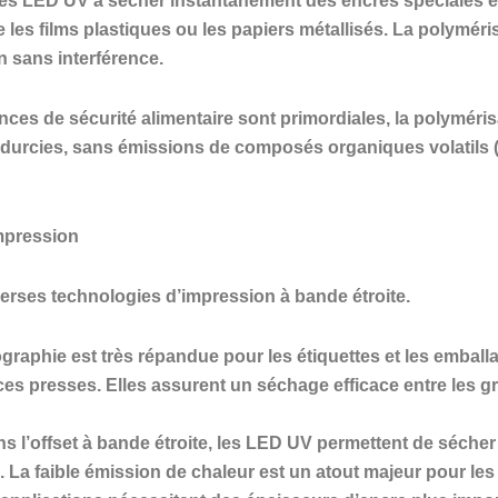
é des LED UV à sécher instantanément des encres spéciales e
 les films plastiques ou les papiers métallisés. La polymér
n sans interférence.
ces de sécurité alimentaire sont primordiales, la polyméri
 durcies, sans émissions de composés organiques volatils 
impression
erses technologies d’impression à bande étroite.
ographie est très répandue pour les étiquettes et les emba
 ces presses. Elles assurent un séchage efficace entre les
ns l’offset à bande étroite, les LED UV permettent de sécher 
. La faible émission de chaleur est un atout majeur pour les 