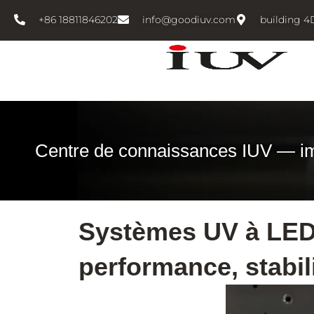
跳
+86 18811846202
info@goodiuv.com
building 4
至
内
容
Centre de connaissances IUV — i
Systèmes UV à LED 
performance, stabil