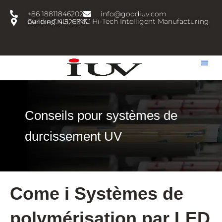
跳
+86 18811846202
info@goodiuv.com
至
building 4D, CIMC Hi-Tech Intelligent Manufacturing Centre,CN 528313
内
容
Conseils pour systèmes de
durcissement UV
Come i Systèmes de
polymérisation par LED