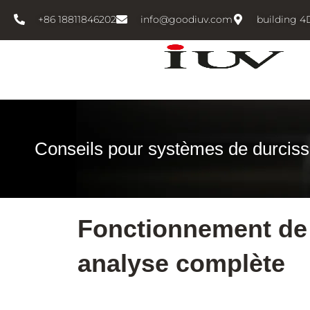
跳
+86 18811846202
info@goodiuv.com
building 4
至
内
容
Conseils pour systèmes de durci
Fonctionnement de l
analyse complète