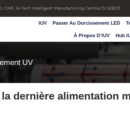
D, CIMC Hi-Tech Intelligent Manufacturing Centre,CN 528313
IUV
Passer Au Durcissement LED
T
À Propos D’IUV
Hub I
ssement UV
a dernière alimentation m