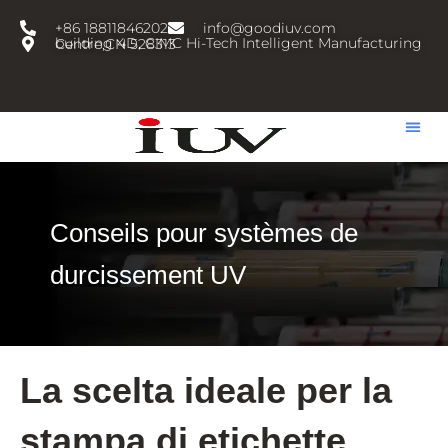
跳
+86 18811846202
info@goodiuv.com
至
building 4D, CIMC Hi-Tech Intelligent Manufacturing Centre,CN 528313
内
容
Conseils pour systèmes de
durcissement UV
La scelta ideale per la
stampa di etichette