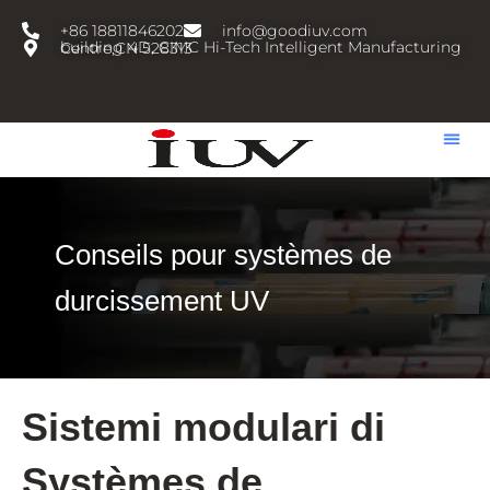
跳
+86 18811846202
info@goodiuv.com
至
building 4D, CIMC Hi-Tech Intelligent Manufacturing Centre,CN 528313
内
容
Conseils pour systèmes de
durcissement UV
Sistemi modulari di
Systèmes de