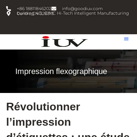
跳
+86 18811846202
info@goodiuv.com
至
building 4D, CIMC Hi-Tech Intelligent Manufacturing Centre,CN 528313
内
容
Impression flexographique
Révolutionner
l’impression