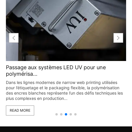
ge aux systèmes LED UV pour une
Technol
risa...
flexogra
s lignes modernes de narrow web printing utilisées
L’impressi
étiquetage et le packaging flexible, la polymérisation
secteurs de
res blanches représente l’un des défis techniques les
et à sa ca
mplexes en production...
avec l’aug
 MORE
READ MO