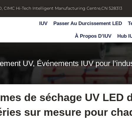
D, CIMC Hi-Tech Intelligent Manufacturing Centre,CN 528313
IUV
Passer Au Durcissement LED
T
À Propos D’IUV
Hub I
sement UV
,
Événements IUV pour l’indus
èmes de séchage UV LED d
séries sur mesure pour ch