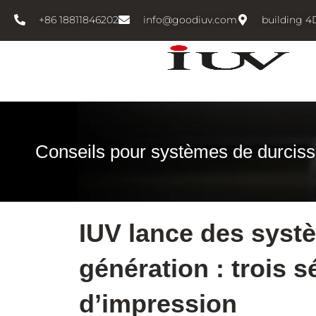
跳
+86 18811846202
info@goodiuv.com
building 4
至
内
容
Conseils pour systèmes de durcis
IUV lance des syst
génération : trois 
d’impression