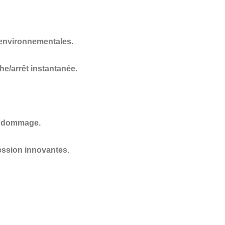
 environnementales.
e/arrêt instantanée.
ni dommage.
ession innovantes.