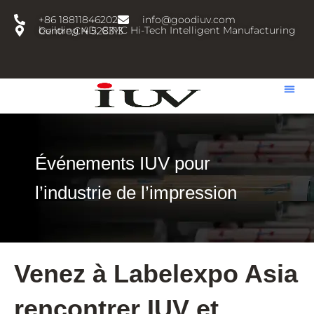
跳
+86 18811846202
info@goodiuv.com
至
building 4D, CIMC Hi-Tech Intelligent Manufacturing Centre,CN 528313
内
容
Événements IUV pour
l’industrie de l’impression
Venez à Labelexpo Asia
rencontrer IUV et